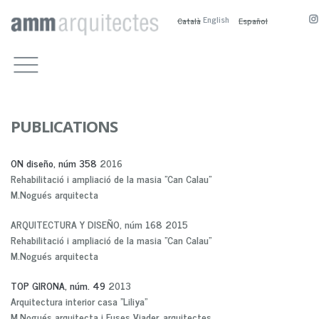
English
Català
Español
WORKS
CULTURAL BUILDINGS
OFFICE
OTHER PUBLIC BUILDINGS
COMPETITIONS, PRIZES AND
CONTACT
PUBLICATIONS
RESIDENTIAL
M.BOSCH
PUBLICATIONS
PUBLIC SPACE
A.SANCHEZ-FORTÚN
PUBLICATIONS
PRESENTATION
SERVICE BUILDINGS
M.NOGUÉS
PUBLICACTIONS
ON diseño, núm 358
BIOGRAPHY
2016
COMPETITION AND PRIZES
M. BOSCH EN
Rehabilitació i ampliació de la masia "Can Calau"
PARTNERS
A. SÁNCHEZ-FOTÚN AN
M.Nogués arquitecta
M. NOGUÉS EN
ARQUITECTURA Y DISEÑO, núm 168 2015
Rehabilitació i ampliació de la masia "Can Calau"
M.Nogués arquitecta
TOP GIRONA, núm. 49
2013
Arquitectura interior casa "Liliya"
M.Nogués arquitecta i Fuses Viader, arquitectes